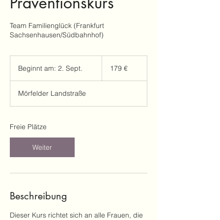
Präventionskurs
Team Familienglück (Frankfurt
Sachsenhausen/Südbahnhof)
179
Euro
Beginnt am: 2. Sept.
B
179 €
e
g
Mörfelder Landstraße
i
n
n
t
Freie Plätze
a
m
Weiter
:
2
.
S
e
Beschreibung
p
t
Dieser Kurs richtet sich an alle Frauen, die
.